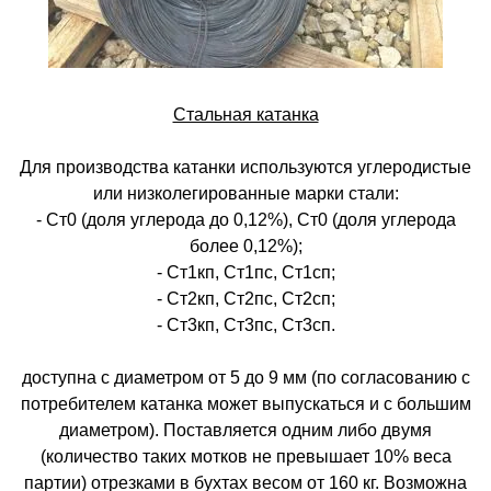
Стальная катанка
Для производства катанки используются углеродистые
или низколегированные марки стали:
- Ст0 (доля углерода до 0,12%), Ст0 (доля углерода
более 0,12%);
- Ст1кп, Ст1пс, Ст1сп;
- Ст2кп, Ст2пс, Ст2сп;
- Ст3кп, Ст3пс, Ст3сп.
доступна с диаметром от 5 до 9 мм (по согласованию с
потребителем катанка может выпускаться и с большим
диаметром). Поставляется одним либо двумя
(количество таких мотков не превышает 10% веса
партии) отрезками в бухтах весом от 160 кг. Возможна